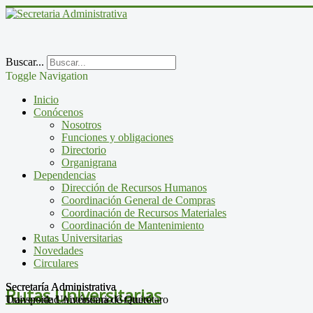
Buscar...
Toggle Navigation
Inicio
Conócenos
Nosotros
Funciones y obligaciones
Directorio
Organigrana
Dependencias
Dirección de Recursos Humanos
Coordinación General de Compras
Coordinación de Recursos Materiales
Coordinación de Mantenimiento
Rutas Universitarias
Novedades
Circulares
Secretaría Administrativa
Secretaría Administrativa
Rutas Universitarias
Universidad Autónoma de Querétaro
Transporte Universitario Gratuito